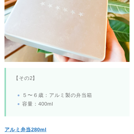
【その2】
５〜６歳：アルミ製の弁当箱
容量：400ml
アルミ弁当280ml