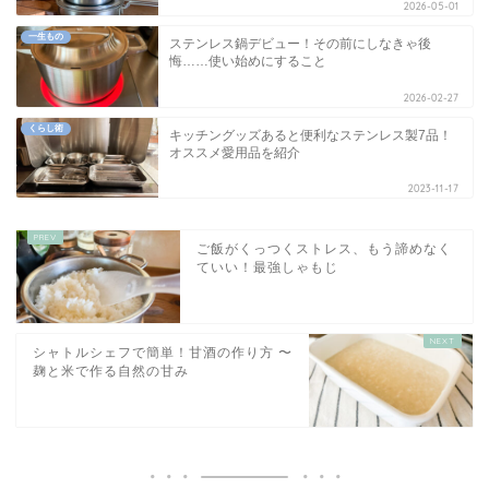
2026-05-01
一生もの
ステンレス鍋デビュー！その前にしなきゃ後
悔……使い始めにすること
2026-02-27
くらし術
キッチングッズあると便利なステンレス製7品！
オススメ愛用品を紹介
2023-11-17
ご飯がくっつくストレス、もう諦めなく
ていい！最強しゃもじ
シャトルシェフで簡単！甘酒の作り方 〜
麹と米で作る自然の甘み