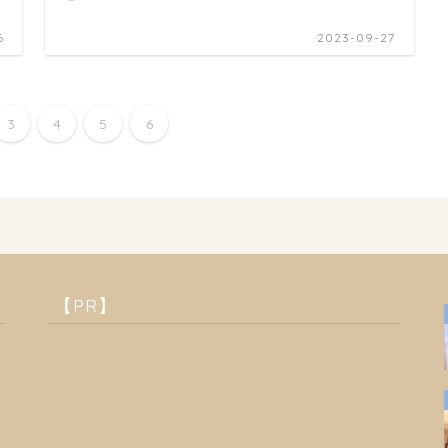
6
2023-09-27
3
4
5
6
【PR】