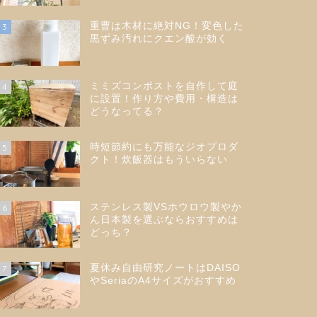
重曹は木材に絶対NG！変色した
3
黒ずみ汚れにクエン酸が効く
ミミズコンポストを自作して庭
4
に設置！作り方や費用・構造は
どうなってる？
時短節約にも万能なジオプロダ
5
クト！炊飯器はもういらない
ステンレス製VSホウロウ製やか
6
ん日本製を選ぶならおすすめは
どっち？
夏休み自由研究ノートはDAISO
7
やSeriaのA4サイズがおすすめ