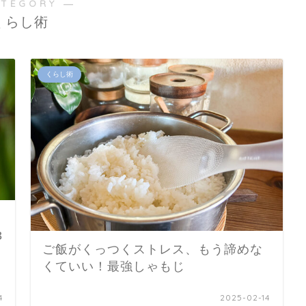
ATEGORY ―
くらし術
くらし術
3
ご飯がくっつくストレス、もう諦めな
くていい！最強しゃもじ
4
2025-02-14