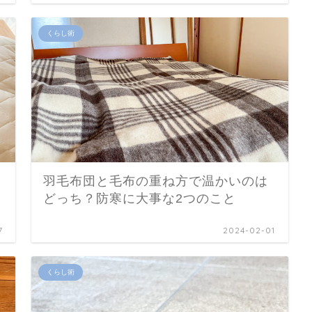
くらし術
羽毛布団と毛布の重ね方で温かいのは
どっち？防寒に大事な2つのこと
7
2024-02-01
くらし術