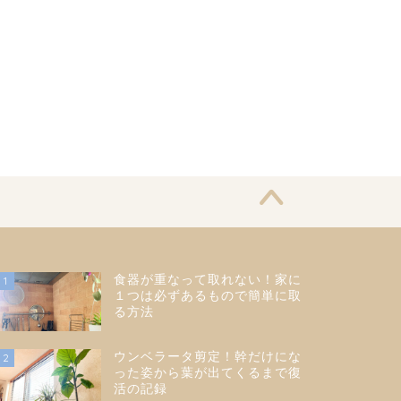
食器が重なって取れない！家に
1
１つは必ずあるもので簡単に取
る方法
ウンベラータ剪定！幹だけにな
2
った姿から葉が出てくるまで復
活の記録