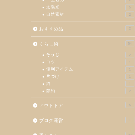
11
太陽光
5
自然素材
2
おすすめ品
2
くらし術
54
そうじ
2
コツ
1
便利アイテム
1
片づけ
1
猫
1
節約
2
アウトドア
5
ブログ運営
1