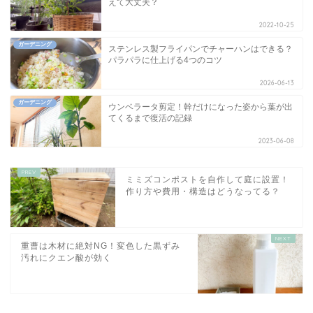
えて大丈夫？
2022-10-25
ガーデニング
ステンレス製フライパンでチャーハンはできる？
パラパラに仕上げる4つのコツ
2026-06-13
ガーデニング
ウンベラータ剪定！幹だけになった姿から葉が出
てくるまで復活の記録
2023-06-08
ミミズコンポストを自作して庭に設置！
作り方や費用・構造はどうなってる？
重曹は木材に絶対NG！変色した黒ずみ
汚れにクエン酸が効く