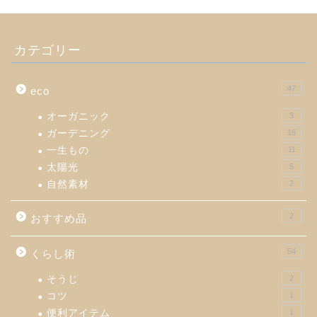
カテゴリー
47
eco
オーガニック
3
ガーデニング
18
一生もの
11
太陽光
5
自然素材
2
2
おすすめ品
54
くらし術
そうじ
2
コツ
1
便利アイテム
1