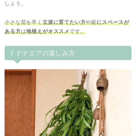
しょう。
小さな苗を早く
立派に育てたい方
や庭
にスペースが
ある方
は
地植えがオススメ
です。
ドドナエアの楽しみ方