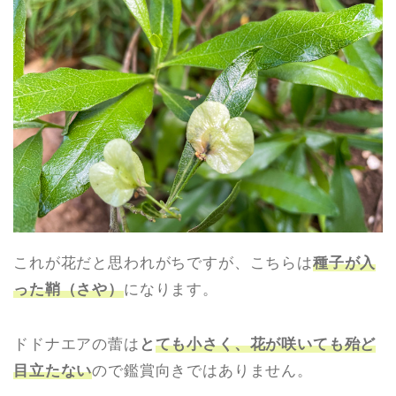
これが花だと思われがちですが、こちらは
種子が入
った鞘（さや）
になります。
ドドナエアの蕾は
と
ても小さく、花が咲いても殆ど
目立たない
ので鑑賞向きではありません。