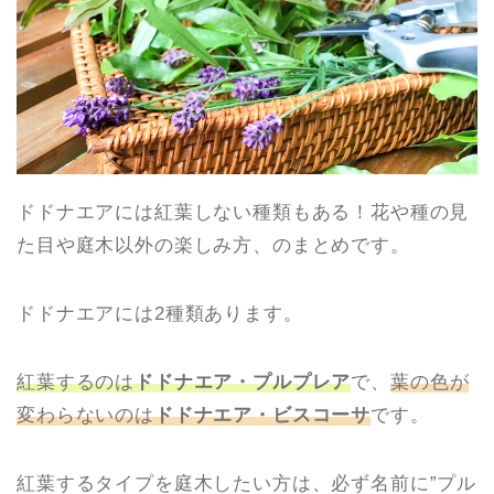
ドドナエアには紅葉しない種類もある！花や種の見
た目や庭木以外の楽しみ方、のまとめです。
ドドナエアには2種類あります。
紅葉するのは
ドドナエア・プルプレア
で、
葉の色が
変わらないのは
ドドナエア・ビスコーサ
です。
紅葉するタイプを庭木したい方は、必ず名前に”プル