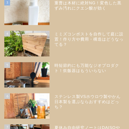
3
重曹は木材に絶対NG！変色した黒
ずみ汚れにクエン酸が効く
4
ミミズコンポストを自作して庭に設
置！作り方や費用・構造はどうなっ
てる？
5
時短節約にも万能なジオプロダク
ト！炊飯器はもういらない
6
ステンレス製VSホウロウ製やかん
日本製を選ぶならおすすめはどっ
ち？
7
夏休み自由研究ノートはDAISOや