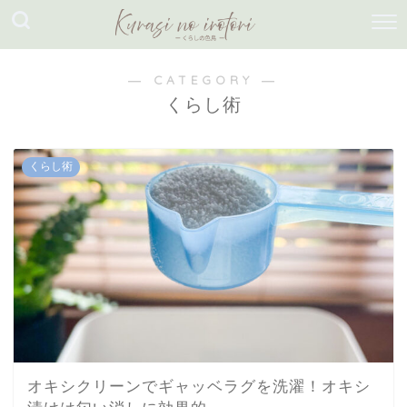
― CATEGORY ―
くらし術
くらし術
オキシクリーンでギャッベラグを洗濯！オキシ