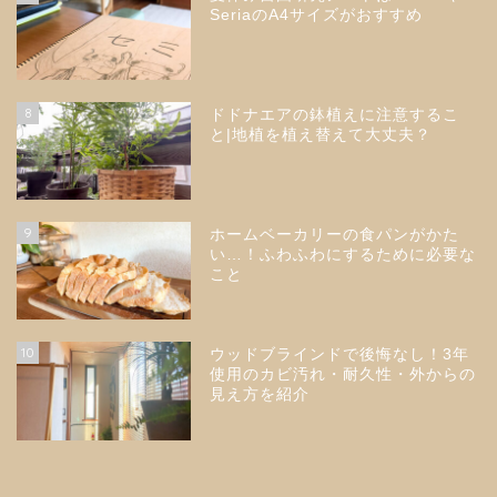
SeriaのA4サイズがおすすめ
8
ドドナエアの鉢植えに注意するこ
と|地植を植え替えて大丈夫？
9
ホームベーカリーの食パンがかた
い…！ふわふわにするために必要な
こと
10
ウッドブラインドで後悔なし！3年
使用のカビ汚れ・耐久性・外からの
見え方を紹介