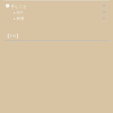
23
手しごと
DIY
13
料理
8
【PR】